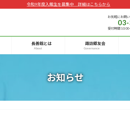
令和9年度入館生を募集中 詳細はこちらから
お気軽にお問
03-
受付時間 10:00
長善館とは
諏訪郷友会
About
Governance
お知らせ