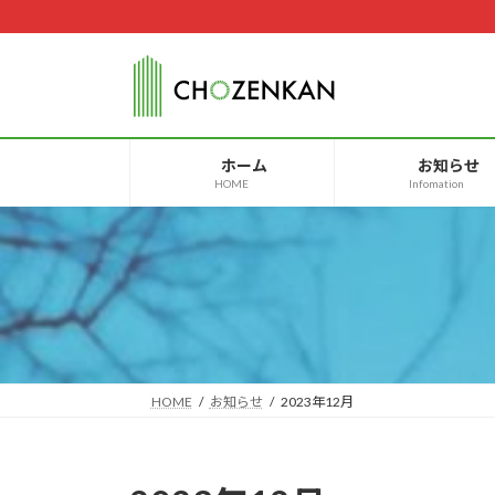
コ
ナ
ン
ビ
テ
ゲ
ン
ー
ツ
シ
へ
ョ
ホーム
お知らせ
ス
ン
HOME
Infomation
キ
に
ッ
移
プ
動
HOME
お知らせ
2023年12月