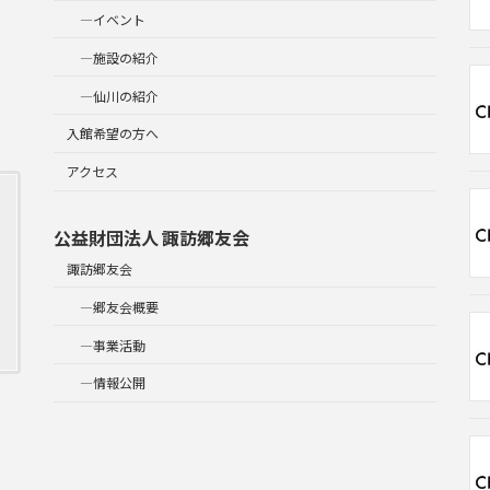
―イベント
―施設の紹介
―仙川の紹介
入館希望の方へ
アクセス
公益財団法人 諏訪郷友会
諏訪郷友会
―郷友会概要
―事業活動
―情報公開