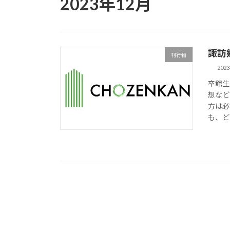
2023年12月
諏訪
刊行物
202
卒館生
想など
方は必
も、ど